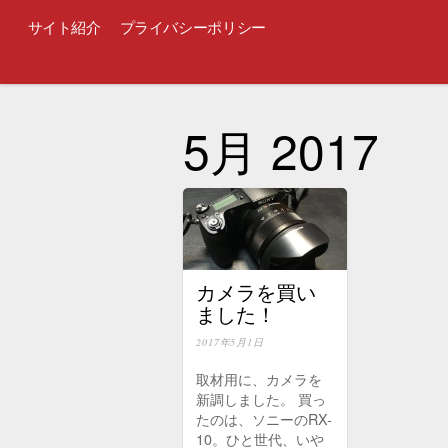
サイト紹介
プライバシーポリシー
5月 2017
カメラを買い
ました！
2017年5月1日
取材用に、カメラを
新調しました。 買っ
たのは、ソニーのRX-
10。ひと世代、いや